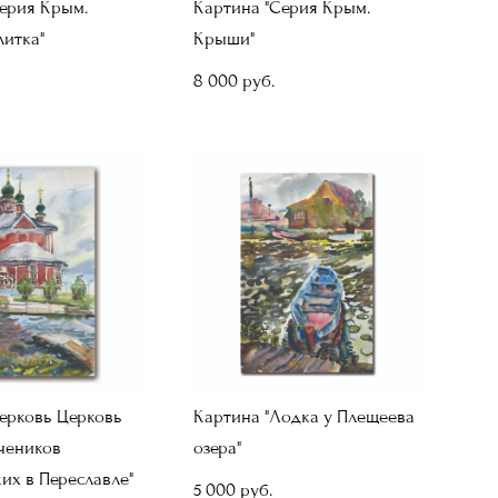
ерия Крым.
Картина "Серия Крым.
литка"
Крыши"
8 000 pуб.
ерковь Церковь
Картина "Лодка у Плещеева
чеников
озера"
их в Переславле"
5 000 pуб.