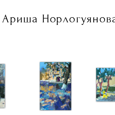
Ариша Норлогуянова