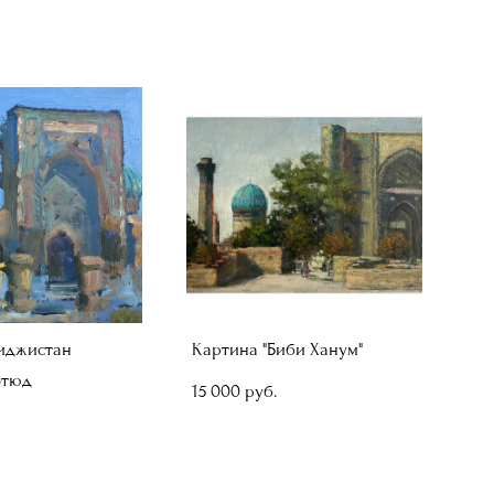
Риджистан
Картина "Биби Ханум"
этюд
15 000 pуб.