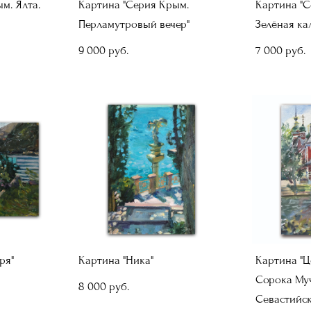
м. Ялта.
Картина "Серия Крым.
Картина "С
Перламутровый вечер"
Зелёная ка
9 000 pуб.
7 000 pуб.
ря"
Картина "Ника"
Картина "Ц
Сорока Му
8 000 pуб.
Севастийск