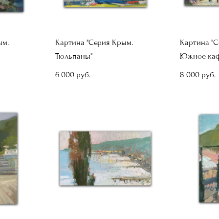
ым.
Картина "Серия Крым.
Картина "С
Тюльпаны"
Южное каф
6 000 pуб.
8 000 pуб.