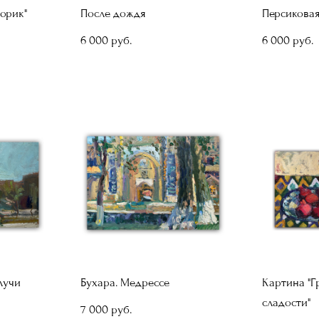
орик"
После дождя
Персиковая
6 000 pуб.
6 000 pуб.
лучи
Бухара. Медрессе
Картина "Г
сладости"
7 000 pуб.