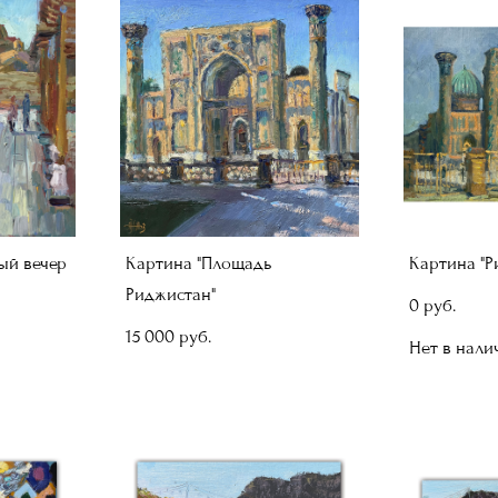
ый вечер
Картина "Площадь
Картина "Р
Риджистан"
0 pуб.
15 000 pуб.
Нет в нали