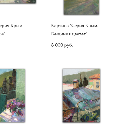
ерия Крым.
Картина "Серия Крым.
е"
Глициния цветёт"
8 000 pуб.