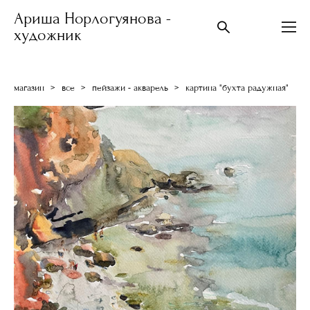
Ариша Норлогуянова -
художник
магазин
>
все
>
пейзажи - акварель
>
картина "бухта радужная"