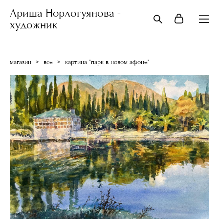
Ариша Норлогуянова -
художник
магазин
>
все
>
картина "парк в новом афоне"