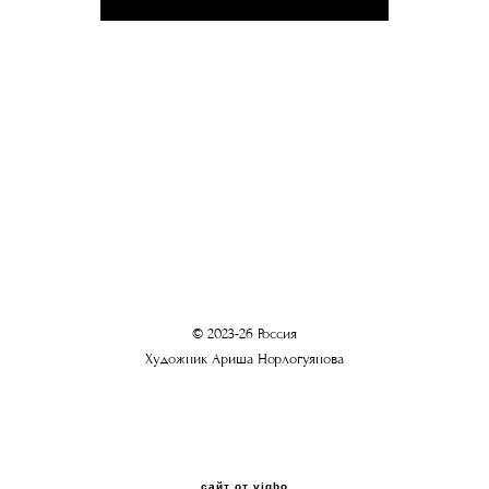
© 2023-26 Россия
Художник Ариша Норлогуянова
сайт от vigbo