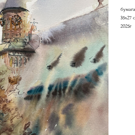
бумага
35х27 
2025г