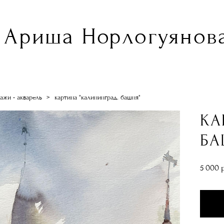
Ариша Норлогуянова
ажи - акварель
>
картина "калининград. башня"
КА
БА
5 000 