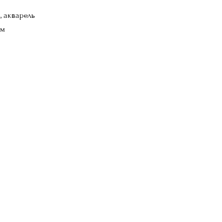
, акварель
см