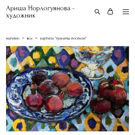
Ариша Норлогуянова -
художник
магазин
>
все
>
картина "гранаты поспели"