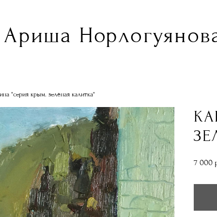
Ариша Норлогуянова
ина "серия крым. зелёная калитка"
КА
ЗЕ
7 000 