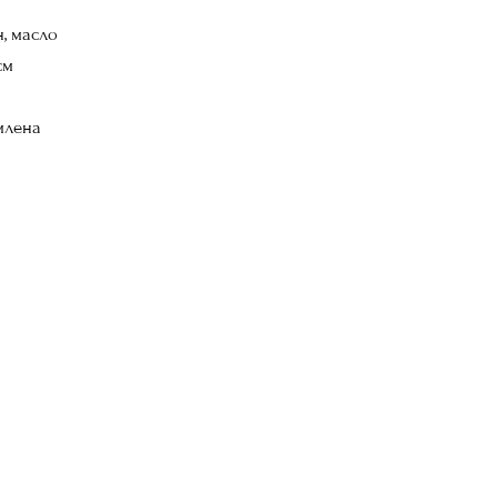
, масло
см
лена