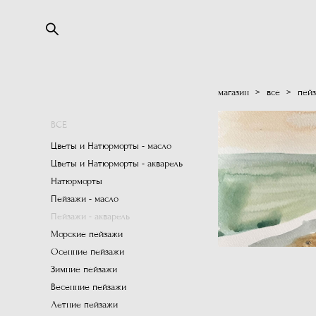
магазин
>
все
>
пейз
ВСЕ
Цветы и Натюрморты - масло
Цветы и Натюрморты - акварель
Натюрморты
Пейзажи - масло
Пейзажи - акварель
Морские пейзажи
Осенние пейзажи
Зимние пейзажи
Весенние пейзажи
Летние пейзажи