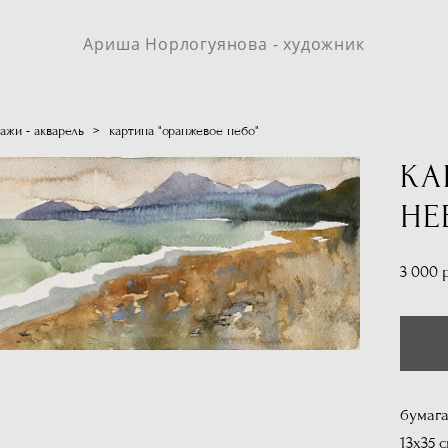
Ариша Норлогуянова - художник
ажи - акварель
>
картина "оранжевое небо"
КА
НЕ
3 000 
бумага
13х35 