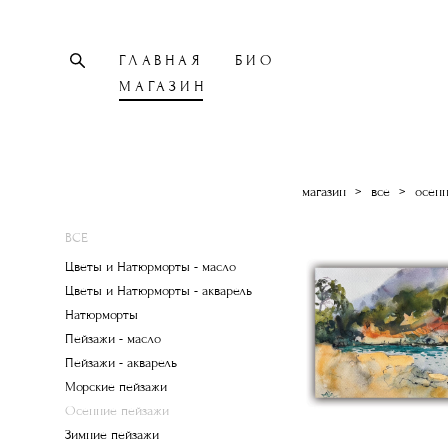
ГЛАВНАЯ
БИО
МАГАЗИН
магазин
>
все
>
осен
ВСЕ
Цветы и Натюрморты - масло
Цветы и Натюрморты - акварель
Натюрморты
Пейзажи - масло
Пейзажи - акварель
Морские пейзажи
Осенние пейзажи
Зимние пейзажи