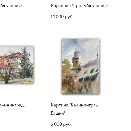
Айя София»
Картина «Утро. Айя София»
15 000 pуб.
алининград.
Картина "Калининград.
Башня"
5 000 pуб.