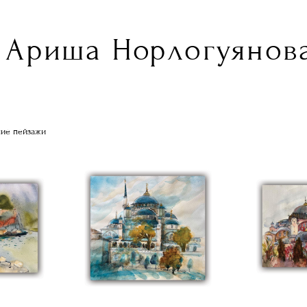
Ариша Норлогуянова
ние пейзажи