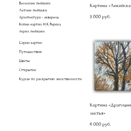
Весенние пейзажи
Картина «Ликийска
Летние пейзажи
5 000 pуб.
Архитектура - акварель
Копии картин Н.К.Рериха
Акрил пейзажи
Серии картин
Путешествия
Цветы
Открытки
Курсы по раскрытию женственности
Картина «Драгоце
листья»
6 000 pуб.