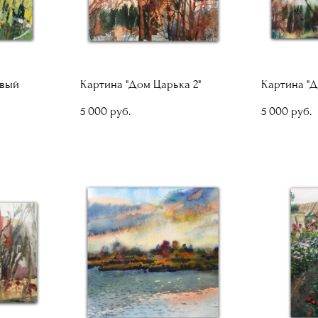
овый
Картина "Дом Царька 2"
Картина "Д
5 000 pуб.
5 000 pуб.