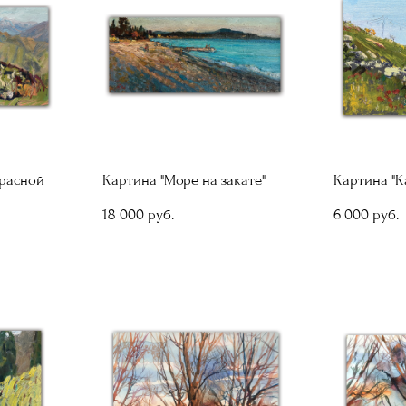
Красной
Картина "Море на закате"
Картина "К
18 000 pуб.
6 000 pуб.