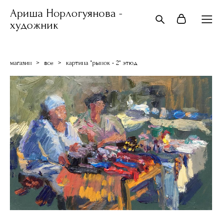
Ариша Норлогуянова -
художник
магазин
>
все
>
картина "рынок - 2" этюд