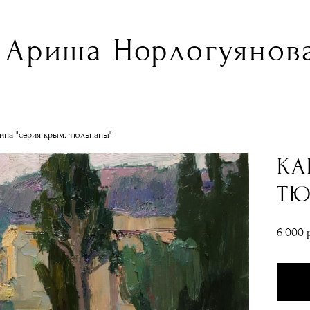
Ариша Норлогуянова
ина "серия крым. тюльпаны"
КА
ТЮ
6 000 