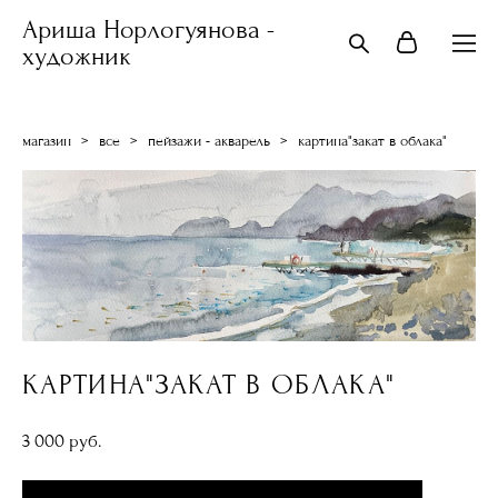
Ариша Норлогуянова -
художник
магазин
>
все
>
пейзажи - акварель
>
картина"закат в облака"
КАРТИНА"ЗАКАТ В ОБЛАКА"
3 000 pуб.