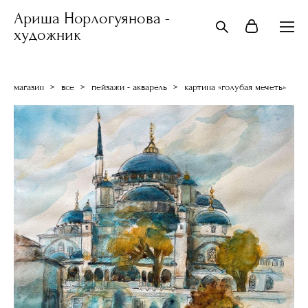
Ариша Норлогуянова -
художник
магазин
>
все
>
пейзажи - акварель
>
картина «голубая мечеть»