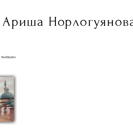
Ариша Норлогуянова
 пейзажи