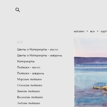
магазин
>
все
>
карт
ВСЕ
Цветы и Натюрморты - масло
Цветы и Натюрморты - акварель
Натюрморты
Пейзажи - масло
Пейзажи - акварель
Морские пейзажи
Осенние пейзажи
Зимние пейзажи
Весенние пейзажи
Летние пейзажи