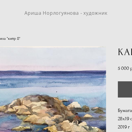
Ариша Норлогуянова - художник
ина "кипр 8"
КА
5 000 
Бумага
28х19 
2019 г