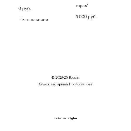
горах"
0 pуб.
5 000 pуб.
Нет в наличии
© 2023-26 Россия
Художник Ариша Норлогуянова
сайт от vigbo