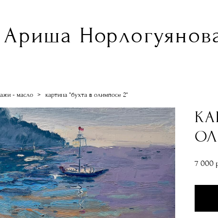
Ариша Норлогуянова
ажи - масло
>
картина "бухта в олимпосе 2"
КА
ОЛ
7 000 