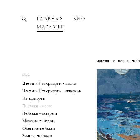
ГЛАВНАЯ
БИО
МАГАЗИН
магазин
>
все
>
пейз
ВСЕ
Цветы и Натюрморты - масло
Цветы и Натюрморты - акварель
Натюрморты
Пейзажи - масло
Пейзажи - акварель
Морские пейзажи
Осенние пейзажи
Зимние пейзажи