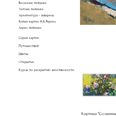
Весенние пейзажи
Летние пейзажи
Архитектура - акварель
Копии картин Н.К.Рериха
Акрил пейзажи
Серии картин
Путешествия
Цветы
Открытки
Курсы по раскрытию женственности
Картина "Солнечн