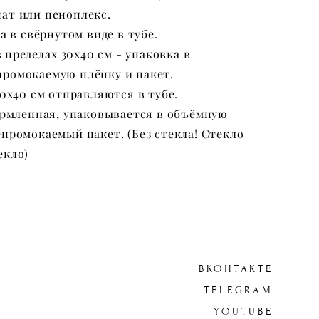
нат или пеноплекс.
 в свёрнутом виде в тубе.
 пределах 30х40 см - упаковка в
промокаемую плёнку и пакет.
0х40 см отправляются в тубе.
рмленная, упаковывается в объёмную
епромокаемый пакет. (Без стекла! Стекло
екло)
ВКОНТАКТЕ
TELEGRAM
YOUTUBE