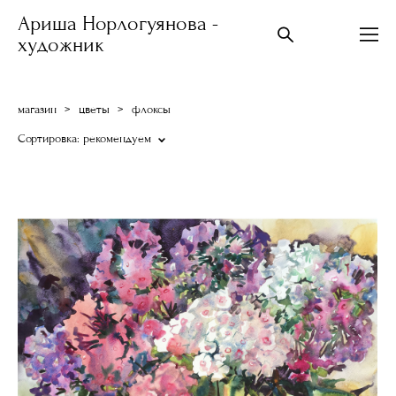
Ариша Норлогуянова -
художник
магазин
>
цветы
>
флоксы
Сортировка:
рекомендуем