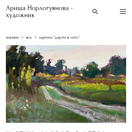
Ариша Норлогуянова -
художник
магазин
>
все
>
картина "дорога в лето"