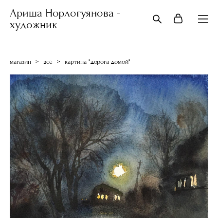
Ариша Норлогуянова -
художник
магазин
>
все
>
картина "дорога домой"