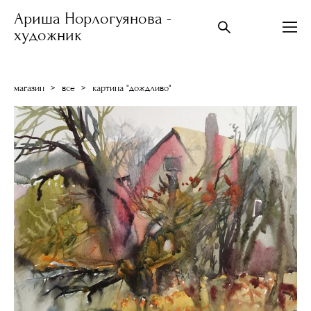
Ариша Норлогуянова -
художник
магазин
>
все
>
картина "дождливо"