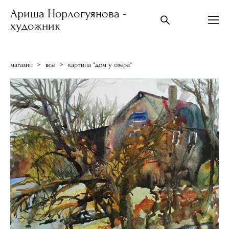
Ариша Норлогуянова -
художник
магазин
>
все
>
картина "дом у озера"