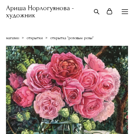
Ариша Норлогуянова -
художник
магазин
>
открытки
>
открытка "розовые розы"