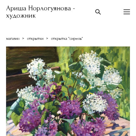
Ариша Норлогуянова -
художник
магазин
>
открытки
>
открытка "сирень"