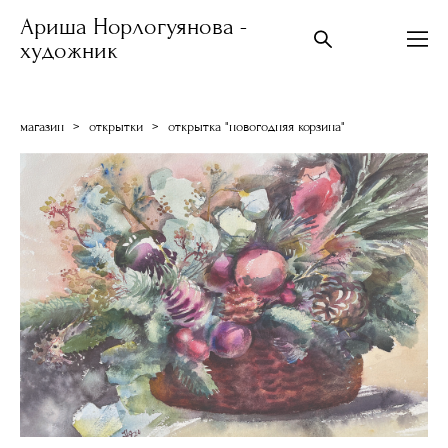
Ариша Норлогуянова -
художник
магазин
>
открытки
>
открытка "новогодняя корзина"