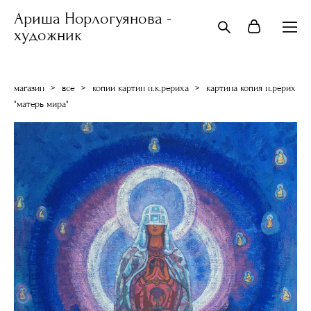
Ариша Норлогуянова -
художник
магазин
>
все
>
копии картин н.к.рериха
>
картина копия н.рерих
"матерь мира"