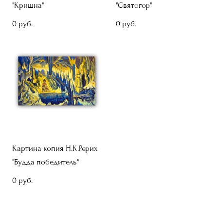
"Кришна"
"Святогор"
0 pуб.
0 pуб.
Картина копия Н.К.Рерих
"Будда победитель"
0 pуб.