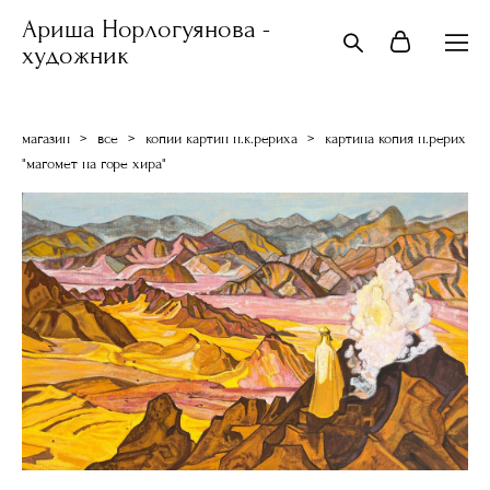
Ариша Норлогуянова -
художник
магазин
>
все
>
копии картин н.к.рериха
>
картина копия н.рерих
"магомет на горе хира"