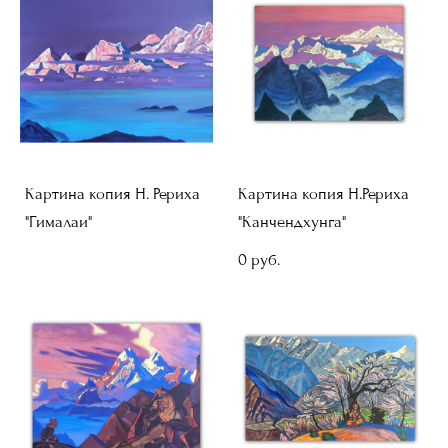
Картина копия Н. Рериха
Картина копия Н.Рериха
"Гималаи"
"Канчендхунга"
0 pуб.