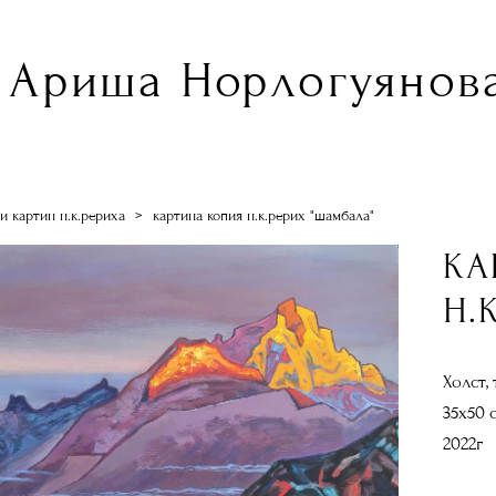
Ариша Норлогуянова
и картин н.к.рериха
>
картина копия н.к.рерих "шамбала"
КА
Н.
Холст,
35х50 
2022г