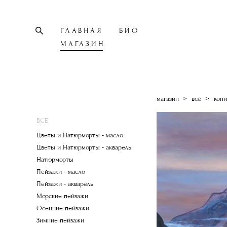
ГЛАВНАЯ
БИО
МАГАЗИН
магазин
>
все
>
копи
ВСЕ
Цветы и Натюрморты - масло
Цветы и Натюрморты - акварель
Натюрморты
Пейзажи - масло
Пейзажи - акварель
Морские пейзажи
Осенние пейзажи
Зимние пейзажи