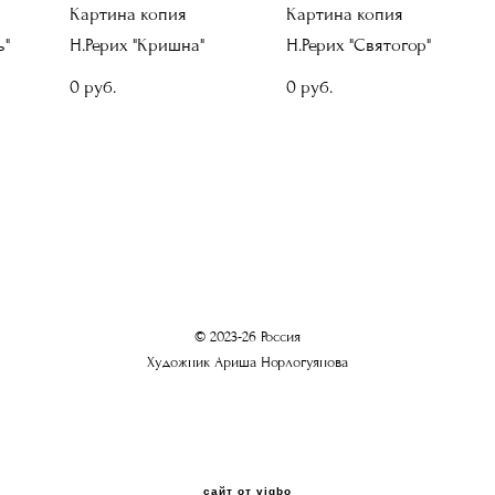
Картина копия
Картина копия
ь"
Н.Рерих "Кришна"
Н.Рерих "Святогор"
0 pуб.
0 pуб.
© 2023-26 Россия
Художник Ариша Норлогуянова
сайт от vigbo