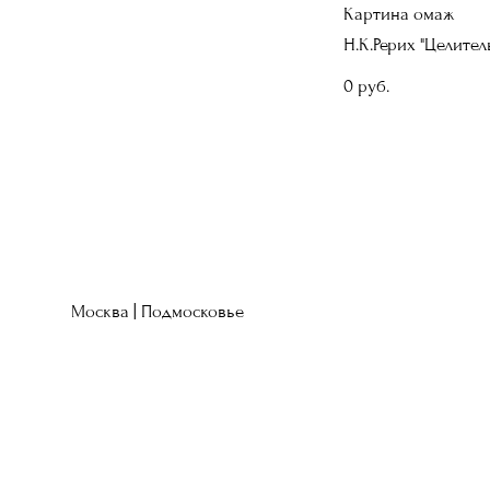
Картина омаж
Н.К.Рерих "Целител
0 pуб.
Москва | Подмосковье