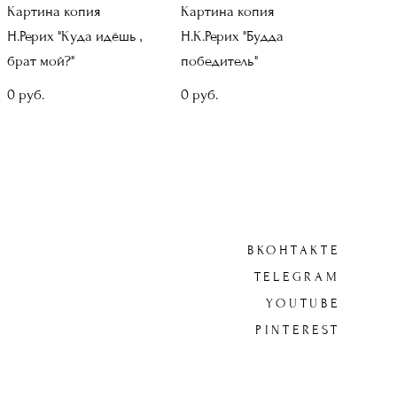
Картина копия
Картина копия
Н.Рерих "Куда идёшь ,
Н.К.Рерих "Будда
брат мой?"
победитель"
0 pуб.
0 pуб.
ВКОНТАКТЕ
TELEGRAM
YOUTUBE
PINTEREST