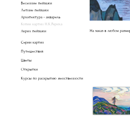
Весенние пейзажи
Летние пейзажи
Архитектура - акварель
Копии картин Н.К.Рериха
На заказ в любом разме
Акрил пейзажи
Серии картин
Путешествия
Цветы
Открытки
Курсы по раскрытию женственности