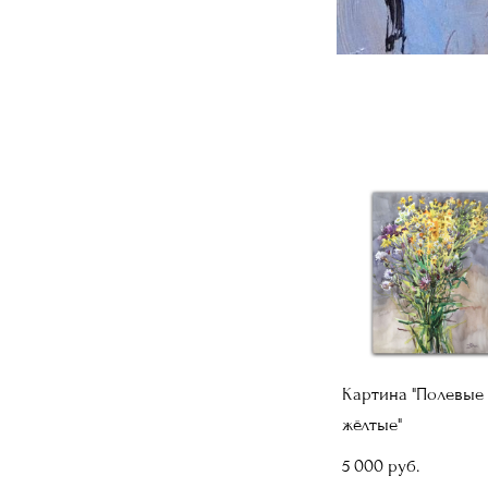
Картина "Полевые
жёлтые"
5 000 pуб.