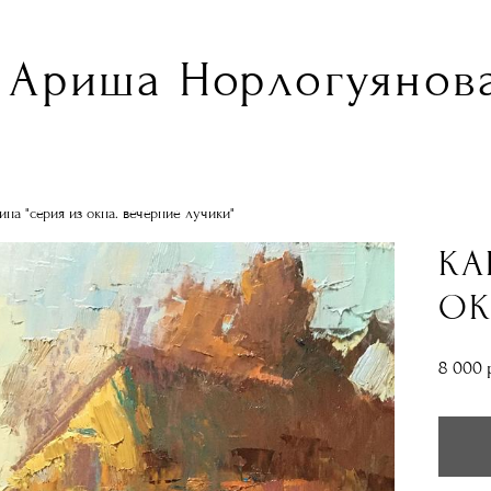
Ариша Норлогуянова
ина "серия из окна. вечерние лучики"
КА
ОК
8 000 