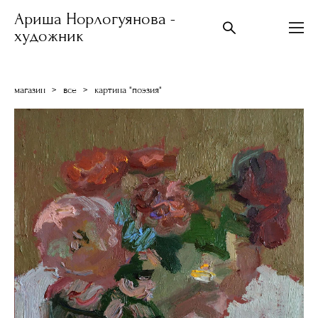
Ариша Норлогуянова -
художник
магазин
>
все
>
картина "поэзия"