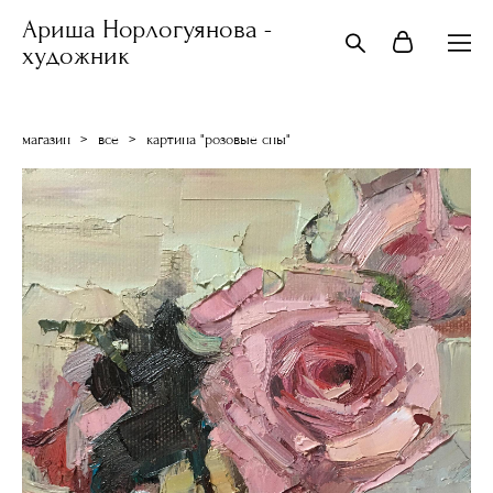
Ариша Норлогуянова -
художник
магазин
>
все
>
картина "розовые сны"