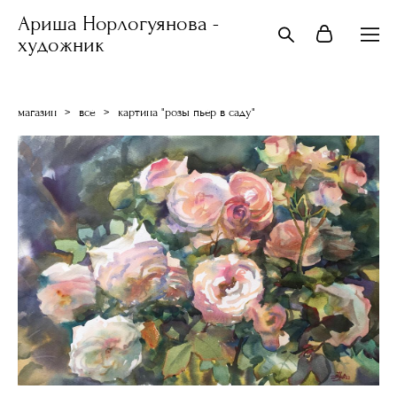
Ариша Норлогуянова -
художник
магазин
>
все
>
картина "розы пьер в саду"