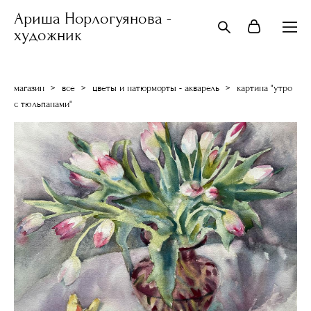
Ариша Норлогуянова -
художник
магазин
>
все
>
цветы и натюрморты - акварель
>
картина "утро
с тюльпанами"