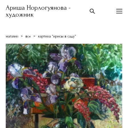
Ариша Норлогуянова -
художник
магазин
>
все
>
картина "ирисы в саду"