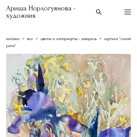
Ариша Норлогуянова -
художник
магазин
>
все
>
цветы и натюрморты - акварель
>
картина "синий
ритм"