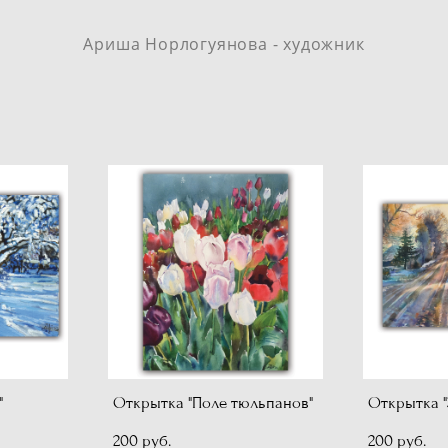
Ариша Норлогуянова - художник
"
Открытка "Поле тюльпанов"
Открытка "
200 pуб.
200 pуб.