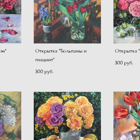
зе"
Открытка "Тюльпаны и
Открытка "
гиацинт"
300 pуб.
300 pуб.