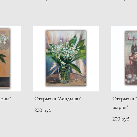
ионы"
Открытка "Ландыши"
Открытка 
шарик"
200 pуб.
200 pуб.