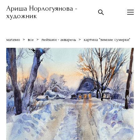
Ариша Норлогуянова -
художник
магазин
>
все
>
пейзажи - акварель
>
картина "зимние сумерки"