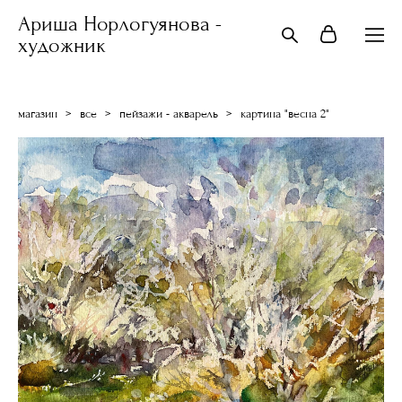
Ариша Норлогуянова -
художник
магазин
>
все
>
пейзажи - акварель
>
картина "весна 2"