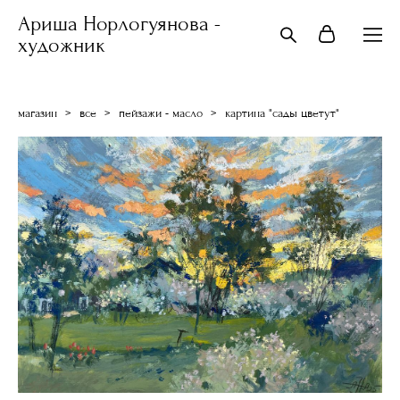
Ариша Норлогуянова -
художник
магазин
>
все
>
пейзажи - масло
>
картина "сады цветут"