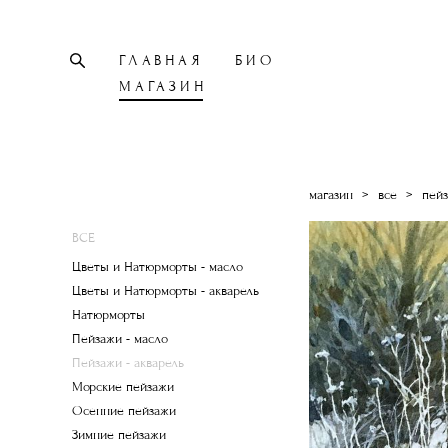
ГЛАВНАЯ
БИО
МАГАЗИН
магазин
>
все
>
пейз
ВСЕ
Цветы и Натюрморты - масло
Цветы и Натюрморты - акварель
Натюрморты
Пейзажи - масло
Пейзажи - акварель
Морские пейзажи
Осенние пейзажи
Зимние пейзажи