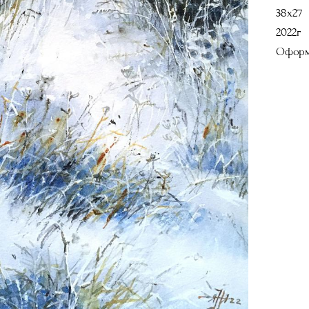
38х27
2022г
Оформ