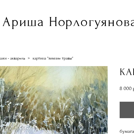
Ариша Норлогуянова
ажи - акварель
>
картина "зимние травы"
КА
8 000 
бумага