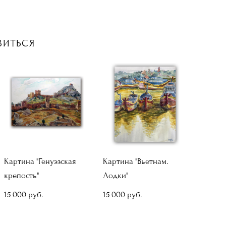
ВИТЬСЯ
Картина "Генуэзская
Картина "Вьетнам.
крепость"
Лодки"
15 000 pуб.
15 000 pуб.