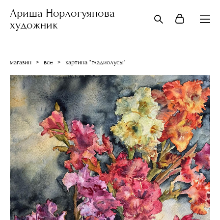
Ариша Норлогуянова -
художник
магазин
>
все
>
картина "гладиолусы"