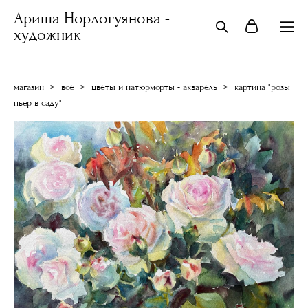
Ариша Норлогуянова -
художник
магазин
>
все
>
цветы и натюрморты - акварель
>
картина "розы
пьер в саду"