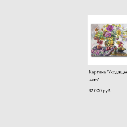
Картина "Уходяще
лето"
32 000 pуб.