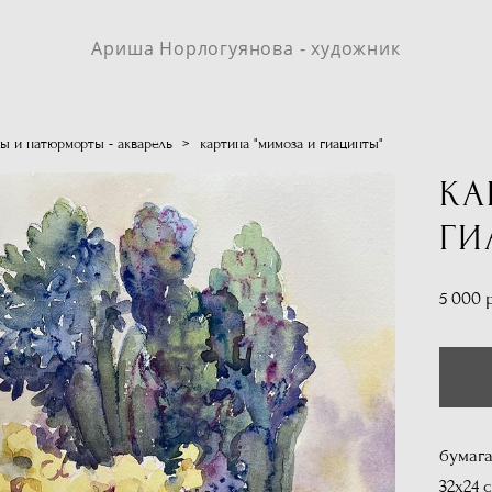
Ариша Норлогуянова - художник
ы и натюрморты - акварель
>
картина "мимоза и гиацинты"
КА
ГИ
5 000 
бумага
32х24 