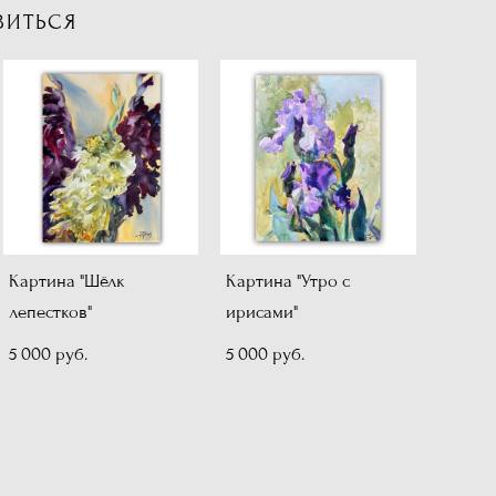
ВИТЬСЯ
Картина "Шёлк
Картина "Утро с
лепестков"
ирисами"
5 000 pуб.
5 000 pуб.