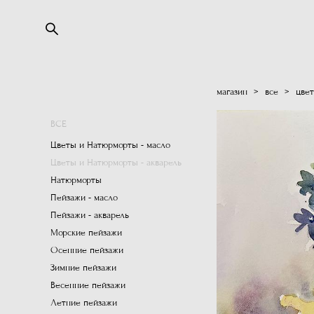
магазин
>
все
>
цвет
ВСЕ
Цветы и Натюрморты - масло
Цветы и Натюрморты - акварель
Натюрморты
Пейзажи - масло
Пейзажи - акварель
Морские пейзажи
Осенние пейзажи
Зимние пейзажи
Весенние пейзажи
Летние пейзажи