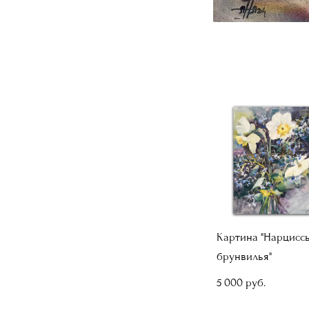
Картина "Нарцисс
брунвилья"
5 000 pуб.