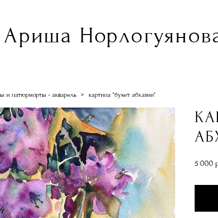
Ариша Норлогуянова
ы и натюрморты - акварель
>
картина "букет абхазии"
КА
АБ
5 000 