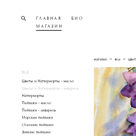
ГЛАВНАЯ
БИО
МАГАЗИН
магазин
>
все
>
цвет
ВСЕ
Цветы и Натюрморты - масло
Цветы и Натюрморты - акварель
Натюрморты
Пейзажи - масло
Пейзажи - акварель
Морские пейзажи
Осенние пейзажи
Зимние пейзажи