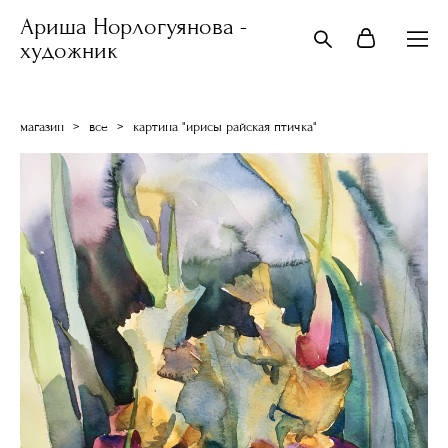
Ариша Норлогуянова -
художник
магазин
>
все
>
картина "ирисы райская птичка"