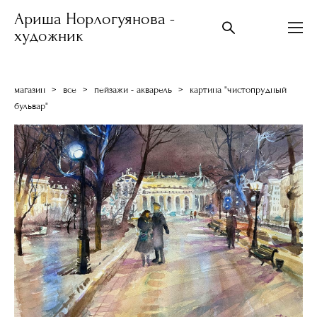
Ариша Норлогуянова -
художник
магазин
>
все
>
пейзажи - акварель
>
картина "чистопрудный
бульвар"