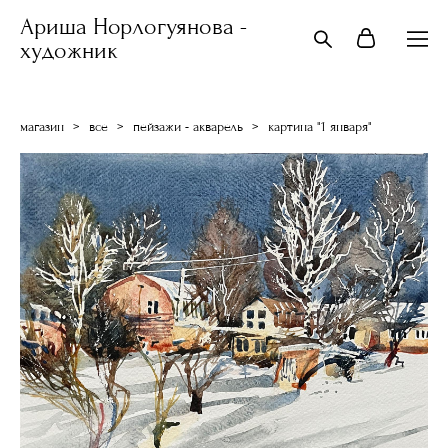
Ариша Норлогуянова -
художник
магазин
>
все
>
пейзажи - акварель
>
картина "1 января"