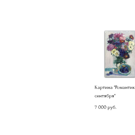
Картина "Романти
сентября"
7 000 pуб.