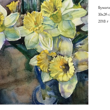
Бумага
33х26 
2018 г