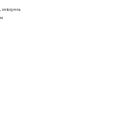
, акварель
см