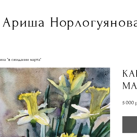
Ариша Норлогуянова
ина "в ожидании марта"
КА
МА
5 000 