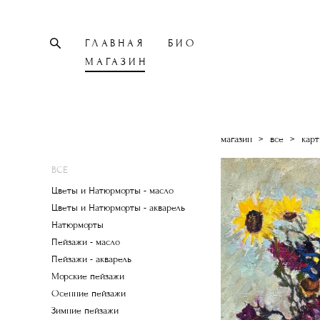
ГЛАВНАЯ
БИО
МАГАЗИН
магазин
>
все
>
карт
ВСЕ
Цветы и Натюрморты - масло
Цветы и Натюрморты - акварель
Натюрморты
Пейзажи - масло
Пейзажи - акварель
Морские пейзажи
Осенние пейзажи
Зимние пейзажи