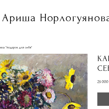
Ариша Норлогуянова
ина "подарок для себя"
КА
СЕ
25 000