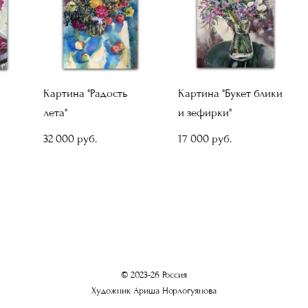
Картина "Радость
Картина "Букет блики
лета"
и зефирки"
32 000 pуб.
17 000 pуб.
© 2023-26 Россия
Художник Ариша Норлогуянова