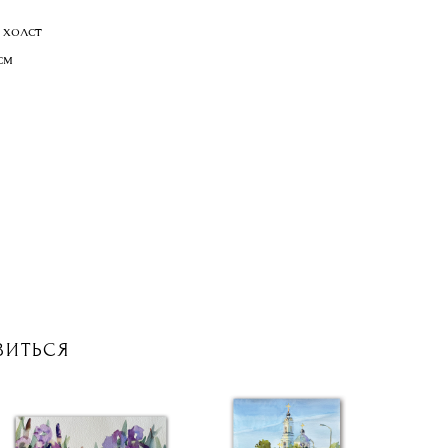
 холст
см
ВИТЬСЯ