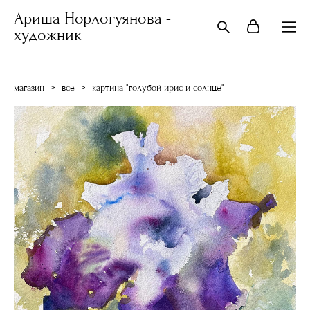
Ариша Норлогуянова -
художник
магазин
>
все
>
картина "голубой ирис и солнце"